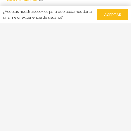
¿Aceptas nuestras cookies para que podamos darte
ACEPTAR
una mejor experiencia de usuario?
© 2020 solargalaica.com –
Número RIGA:
15024921
Aviso legal